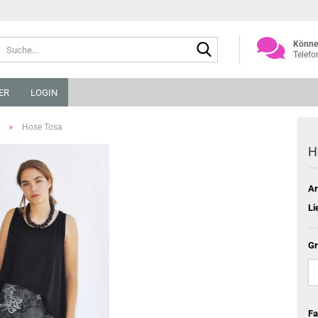
Suche...
Können
Telefo
ER
LOGIN
»
Hose Tosa
H
Ar
Li
Gr
Fa