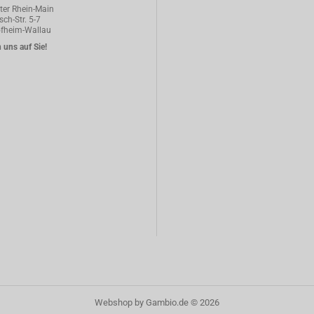
er Rhein-Main
ch-Str. 5-7
fheim-Wallau
 uns auf Sie!
Webshop
by Gambio.de © 2026