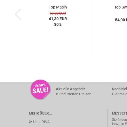
Top Masih
Top S
59,00 EUR
41,30 EUR
54,00
30%
Aktuelle Angebote
Noch nich
zu reduzierten Preisen
Hier meld
MEHR ÜBER...
MESSET
Sie finde
Über DIVA
Inova in 