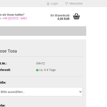
Login
Merkzettel
 wir Ihnen helfen?
Ihr Warenkorb
n:
+49 (0)7072 - 6467
0,00 EUR
ose Tosa
t.Nr.:
59H72
eferzeit:
ca. 3-4 Tage
öße:
rbe: