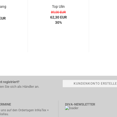
wang
Top Ulin
89,00 EUR
62,30 EUR
 EUR
30%
t registriert?
KUNDENKONTO ERSTELL
en Sie sich als Händler an.
ERMINE
DIVA-NEWSLETTER
n uns auf den Ordertagen InNaTex +
Wallau.