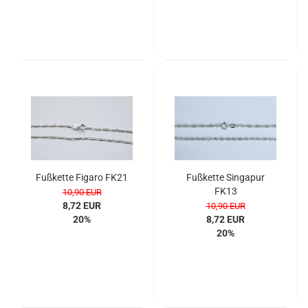
Fuß­ket­te Fi­ga­ro FK21
Fuß­ket­te Sin­ga­pur
FK13
10,90 EUR
8,72 EUR
10,90 EUR
20%
8,72 EUR
20%