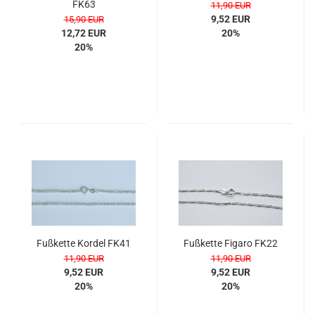
FK63
11,90 EUR
9,52 EUR
15,90 EUR
12,72 EUR
20%
20%
Fuß­ket­te Kor­del FK41
Fuß­ket­te Fi­ga­ro FK22
11,90 EUR
11,90 EUR
9,52 EUR
9,52 EUR
20%
20%