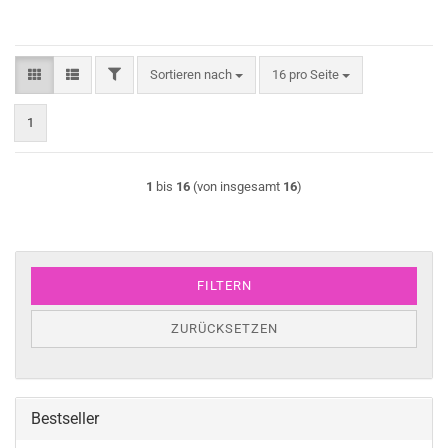
FILTER
Sortieren nach
pro Seite
Sortieren nach
16 pro Seite
1
1
bis
16
(von insgesamt
16
)
FILTERN
ZURÜCKSETZEN
Bestseller