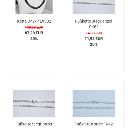
Kette Onyx 4L9302
Fuß­ket­te Steg­Pan­zer
FK62
109,00 EUR
87,20 EUR
14,90 EUR
20%
11,92 EUR
20%
Fuß­ket­te Steg­Pan­zer
Fuß­ket­te Kor­del FK42