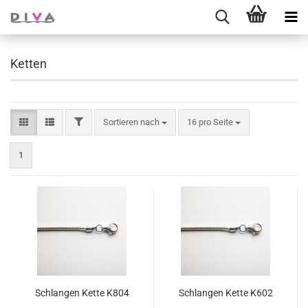
Ketten
FILTER
Sortieren nach
pro Seite
Sortieren nach
16 pro Seite
1
Schlan­gen Kette K804
Schlan­gen Kette K602