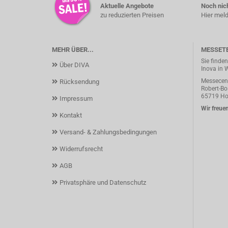
Aktuelle Angebote
Noch nich
zu reduzierten Preisen
Hier meld
MEHR ÜBER...
MESSET
Sie finde
Über DIVA
Inova in 
Messecent
Rücksendung
Robert-Bos
65719 Ho
Impressum
Wir freuen
Kontakt
Versand- & Zahlungsbedingungen
Widerrufsrecht
AGB
Privatsphäre und Datenschutz