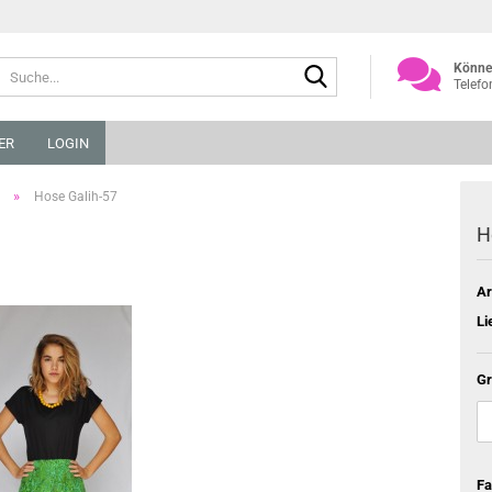
Suche...
Können
Telefo
ER
LOGIN
»
Hose Galih-57
H
Ar
Li
Gr
Fa