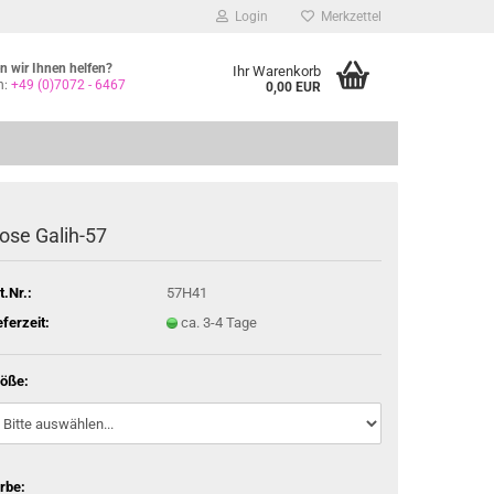
Login
Merkzettel
 wir Ihnen helfen?
Ihr Warenkorb
n:
+49 (0)7072 - 6467
0,00 EUR
ose Galih-​57
t.Nr.:
57H41
eferzeit:
ca. 3-4 Tage
öße:
rbe: