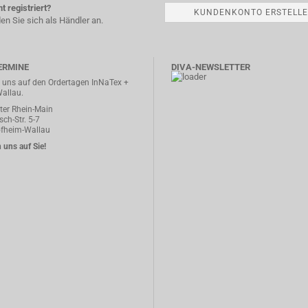
t registriert?
KUNDENKONTO ERSTELL
en Sie sich als Händler an.
ERMINE
DIVA-NEWSLETTER
n uns auf den Ordertagen InNaTex +
Wallau.
er Rhein-Main
ch-Str. 5-7
fheim-Wallau
 uns auf Sie!