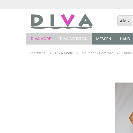
Alle
DIVA MODE
DIVA SCHMUCK
MESSEN
HÄNDL
»
»
»
Startseite
DIVA Mode
Frühjahr / Sommer
Hosen